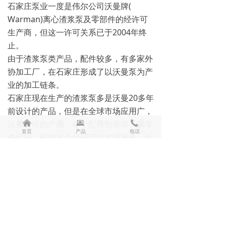
石家庄泵业一度是伟尔公司沃曼牌(
Warman)离心渣浆泵及零部件的经许可
生产商，但这一许可关系已于2004年终
止。
由于渣浆泵类产品，配件较多，有多家外
协加工厂，在石家庄形成了以沃曼泵为产
业的加工链条。
石家庄现在生产的渣浆泵多是沃曼20多年
前设计的产品，但是在全球市场应用广，
沃曼公司的产品，每个配件都有唯一的零
낀
낀
뀵
뀵
낙
끅
넙
首页
首页
产品
产品
购物车
电话
我的
件代码，根据这个代码可以实现替换。近
年来，沃曼公司又在不断改进产品，又有
很多新的产品和零件代码，这是替代不了
的。