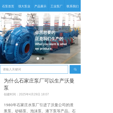
石泵首页
强大泵业
产品展示
工业泵厂
联系我们
你所想要的
넳
넲
正是我们生产的
What you want is what
we produce.
끠
为什么石家庄泵厂可以生产沃曼
泵
创建时间：
2025年4月29日
18:07
1980年石家庄水泵厂引进了沃曼公司的渣
浆泵、砂砾泵、泡沫泵、液下泵等产品。石