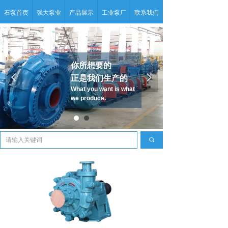
石泵首页
强大泵业
产品展示
工业泵厂
联系我们
你所想要的
넳
넲
正是我们生产的
What you want is what
we produce.
끠