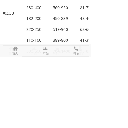
280-400
560-950
81-77
200ZGB
132-200
450-839
48-46
220-250
519-940
68-64
110-160
389-800
41-39
낀
낀
뀵
뀵
낙
끅
넙
500-560
704-1408
95-85
首页
首页
产品
产品
购物车
电话
我的
185-250
524-1050
54-49
355-450
648-1296
82-74
250ZGB
160-200
493-985
47-44
250-355
597-1193
69-64
110-160
453-907
40-36
450-710
960-1919
95-86
200-355
724-1450
54-49