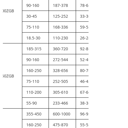
90-160
187-378
78-68
100ZGB
30-45
125-252
33-30
75-110
168-336
59-55
18.5-30
110-230
26-24
185-315
360-720
92-86
90-160
272-544
52-49
160-250
328-656
80-74
150ZGB
75-110
252-505
46-42
110-200
305-610
67-64
55-90
233-466
38-36
355-450
600-1000
96-92
160-250
475-870
55-53