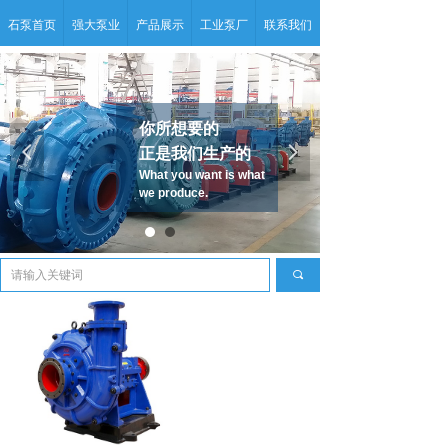
石泵首页
强大泵业
产品展示
工业泵厂
联系我们
你所想要的
넳
넲
正是我们生产的
What you want is what
we produce.
끠