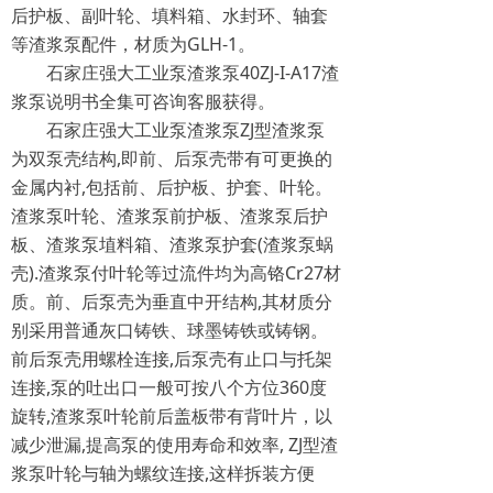
后护板、副叶轮、填料箱、水封环、轴套
等渣浆泵配件，材质为GLH-1。
石家庄强大工业泵渣浆泵40ZJ-I-A17渣
浆泵说明书全集可咨询客服获得。
石家庄强大工业泵渣浆泵ZJ型渣浆泵
为双泵壳结构,即前、后泵壳带有可更换的
金属内衬,包括前、后护板、护套、叶轮。
渣浆泵叶轮、渣浆泵前护板、渣浆泵后护
板、渣浆泵埴料箱、渣浆泵护套(渣浆泵蜗
壳).渣浆泵付叶轮等过流件均为高铬Cr27材
质。前、后泵壳为垂直中开结构,其材质分
别采用普通灰口铸铁、球墨铸铁或铸钢。
前后泵壳用螺栓连接,后泵壳有止口与托架
连接,泵的吐出口一般可按八个方位360度
旋转,渣浆泵叶轮前后盖板带有背叶片，以
减少泄漏,提高泵的使用寿命和效率, ZJ型渣
浆泵叶轮与轴为螺纹连接,这样拆装方便