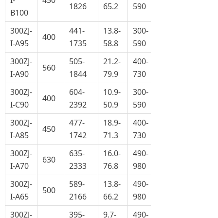
I-
450
1826
65.2
590
B100
300ZJ-
441-
13.8-
300-
400
I-A95
1735
58.8
590
300ZJ-
505-
21.2-
400-
560
I-A90
1844
79.9
730
300ZJ-
604-
10.9-
300-
400
I-C90
2392
50.9
590
300ZJ-
477-
18.9-
400-
450
I-A85
1742
71.3
730
300ZJ-
635-
16.0-
490-
630
I-A70
2333
76.8
980
300ZJ-
589-
13.8-
490-
500
I-A65
2166
66.2
980
300ZJ-
395-
9.7-
490-