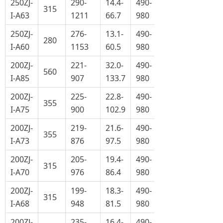
250ZJ-
290-
14.4-
490-
315
I-A63
1211
66.7
980
250ZJ-
276-
13.1-
490-
280
I-A60
1153
60.5
980
200ZJ-
221-
32.0-
490-
560
I-A85
907
133.7
980
200ZJ-
225-
22.8-
490-
355
I-A75
900
102.9
980
200ZJ-
219-
21.6-
490-
355
I-A73
876
97.5
980
200ZJ-
205-
19.4-
490-
315
I-A70
976
86.4
980
200ZJ-
199-
18.3-
490-
315
I-A68
948
81.5
980
200ZJ-
235-
16.4-
490-