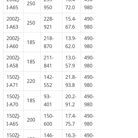
250
I-A65
950
72.0
980
200ZJ-
228-
15.4-
490-
250
I-A63
921
67.6
980
200ZJ-
218-
13.9-
490-
185
I-A60
870
62.0
980
200ZJ-
211-
13.0-
490-
185
I-A58
841
57.9
980
150ZJ-
142-
21.8-
490-
220
I-A71
552
93.8
980
150ZJ-
93-
20.2-
490-
185
I-A70
401
91.2
980
150ZJ-
150-
17.4-
490-
200
I-A65
600
75.7
980
150ZJ-
146-
16.3-
490-