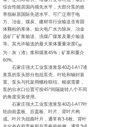
综合性能居国内领先水平，大部分泵的效
率指标居国际先进水平。可广泛用于电
力、冶金、煤炭、建材等行业输送含有固
体颗粒的浆体。如火电厂水力除灰、冶金
选矿厂矿浆输送、洗煤厂煤浆及重介输送
等。其允许输送的最大浆体重量浓度C
W
为：灰（渣）浆和煤浆45%；矿浆和重介
60%。
石家庄强大工业泵渣浆泵40ZJ-I-A17渣
浆泵的泵头部分包括泵壳、叶轮和轴封装
置。泵头与托架用螺栓联结。根据需要，
泵的出水口位置可按45°间隔旋转八个不同
的角度安装使用。
石家庄强大工业泵渣浆泵40ZJ-I-A17叶
轮由前盖板、后盖板、叶片、背叶片构
成。叶片为扭曲叶片，通常有3-6枚。背叶
片分布在前盖板和后盖板的外侧，通常为8