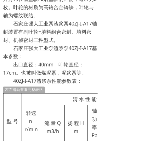
枚。叶轮的材质为高铬合金铸铁，叶轮与
轴为螺纹联结。
石家庄强大工业泵渣浆泵40ZJ-I-A17轴
封装置有副叶轮+填料组合密封、填料密
封、机械密封三种型式。
石家庄强大工业泵渣浆泵40ZJ-I-A17基
本参数：
出口直径：40mm，叶轮直径：
17cm。也被叫做煤泥泵，泥浆泵等。
40ZJ-I-A17渣浆泵性能参数表：
左右滑动查看完整表格
清 水 性 能
轴
转速
功
型 号
n
流 量 Q
扬 程 H
率
r/min
m3/h
m
Pa