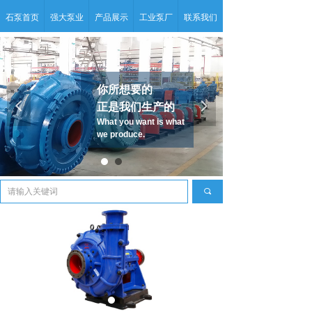
石泵首页
强大泵业
产品展示
工业泵厂
联系我们
你所想要的
넳
넲
正是我们生产的
What you want is what
we produce.
끠