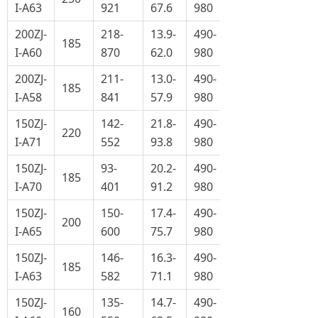
I-A63
921
67.6
980
200ZJ-
218-
13.9-
490-
185
I-A60
870
62.0
980
200ZJ-
211-
13.0-
490-
185
I-A58
841
57.9
980
150ZJ-
142-
21.8-
490-
220
I-A71
552
93.8
980
150ZJ-
93-
20.2-
490-
185
I-A70
401
91.2
980
150ZJ-
150-
17.4-
490-
200
I-A65
600
75.7
980
150ZJ-
146-
16.3-
490-
185
I-A63
582
71.1
980
150ZJ-
135-
14.7-
490-
160