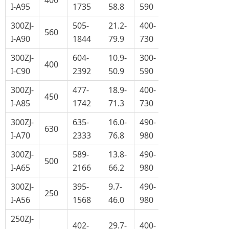
400
I-A95
1735
58.8
590
300ZJ-
505-
21.2-
400-
560
I-A90
1844
79.9
730
300ZJ-
604-
10.9-
300-
400
I-C90
2392
50.9
590
300ZJ-
477-
18.9-
400-
450
I-A85
1742
71.3
730
300ZJ-
635-
16.0-
490-
630
I-A70
2333
76.8
980
300ZJ-
589-
13.8-
490-
500
I-A65
2166
66.2
980
300ZJ-
395-
9.7-
490-
250
I-A56
1568
46.0
980
250ZJ-
402-
29.7-
400-