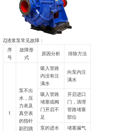
ZJ渣浆泵常见故障：
序
故障形
原因分析
排除方法
号
式
吸入管路
向泵内注
内没有注
满水
满水
泵不出
吸入管路
开启进口
水，压
堵塞或阀
门，清理
力表及
门开启不
管路堵塞
1
真空表
足
部位
的指针
泵的进水
堵塞漏气
剧烈跳