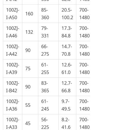
100ZJ-
85-
20.5-
700-
160
I-A50
360
100.2
1480
100ZJ-
79-
17.3-
700-
132
I-A46
331
84.8
1480
100ZJ-
66-
14.7-
700-
90
I-A42
275
70.8
1480
100ZJ-
61-
12.6-
700-
75
I-A39
255
61.0
1480
100ZJ-
83-
12.7-
700-
90
I-B42
365
66.8
1480
100ZJ-
61-
9.7-
700-
55
I-A36
245
49.5
1480
100ZJ-
56-
8.2-
700-
45
I-A33
225
41.6
1480