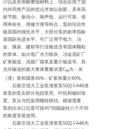
计以及所用耐磨蚀材料上，综合应用了国
内外同类产品的优点并加以创新，具有高
效节能、振动小、噪声低、运行可靠、使
用寿命长、维修方便等特点，泵的综合性
能居国内领先水平，大部分泵的效率指标
居国际先进水平。可广泛用于电力、冶
金、煤炭、建材等行业输送含有固体颗粒
的浆体。如火电厂水力除灰、冶金选矿厂
矿浆输送、洗煤厂煤浆及重介输送等。其
允许输送的最大浆体重量浓度C
为：灰
W
（渣）浆和煤浆45%；矿浆和重介60%。
石家庄强大工业泵渣浆泵50ZJ-I-A46渣
浆泵的泵头部分包括泵壳、叶轮和轴封装
置。泵头与托架用螺栓联结。根据需要，
泵的出水口位置可按45°间隔旋转八个不同
的角度安装使用。
石家庄强大工业泵渣浆泵50ZJ-I-A46为