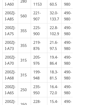
280
I-A60
1153
60.5
980
200ZJ-
221-
32.0-
490-
560
I-A85
907
133.7
980
200ZJ-
225-
22.8-
490-
355
I-A75
900
102.9
980
200ZJ-
219-
21.6-
490-
355
I-A73
876
97.5
980
200ZJ-
205-
19.4-
490-
315
I-A70
976
86.4
980
200ZJ-
199-
18.3-
490-
315
I-A68
948
81.5
980
200ZJ-
235-
16.4-
490-
250
I-A65
950
72.0
980
200ZJ-
228-
15.4-
490-
250