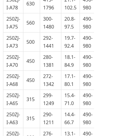
630
I-A78
1796
102.5
980
250ZJ-
300-
20.8-
490-
560
I-A75
1480
97.5
980
250ZJ-
292-
19.7-
490-
500
I-A73
1441
92.4
980
250ZJ-
280-
18.1-
490-
450
I-A70
1381
84.9
980
250ZJ-
272-
17.1-
490-
450
I-A68
1342
80.1
980
250ZJ-
299-
15.4-
490-
315
I-A65
1249
71.0
980
250ZJ-
290-
14.4-
490-
315
I-A63
1211
66.7
980
250ZJ-
276-
13.1-
490-