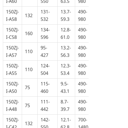
I-A60
550
63.5
980
150ZJ-
131-
13.7-
490-
132
I-A58
532
59.3
980
150ZJ-
134-
12.8-
490-
160
I-C58
596
61.0
980
150ZJ-
95-
13.2-
490-
110
I-A57
427
56.3
980
150ZJ-
124-
12.3-
490-
110
I-A55
504
53.4
980
150ZJ-
115-
9.5-
490-
75
I-A50
460
43.1
980
150ZJ-
111-
8.7-
490-
75
I-A48
442
39.7
980
150ZJ-
142-
12.1-
700-
132
I-C42
550
62.8
1480