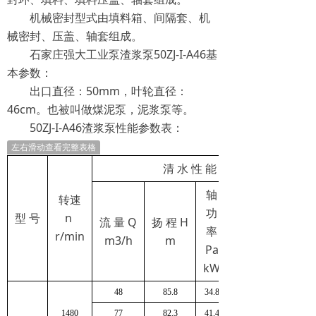
机械密封型式由填料箱、间隔套、机
械密封、压盖、轴套组成。
石家庄强大工业泵渣浆泵50ZJ-I-A46基
本参数：
出口直径：50mm，叶轮直径：
46cm。也被叫做煤泥泵，泥浆泵等。
50ZJ-I-A46渣浆泵性能参数表：
左右滑动查看完整表格
清 水 性 能
轴
转速
功
型 号
n
流 量 Q
扬 程 H
率
r/min
m3/h
m
Pa
kW
48
85.8
34.8
1480
77
82.3
41.4