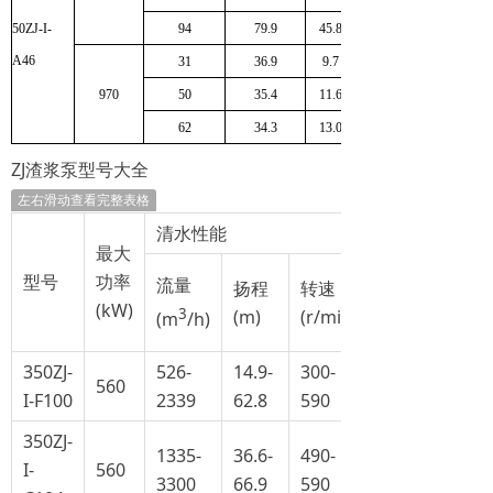
50ZJ-I-
94
79.9
45.8
A46
31
36.9
9.7
970
50
35.4
11.6
62
34.3
13.0
ZJ渣浆泵型号大全
左右滑动查看完整表格
清水性能
最大
型号
功率
流量
扬程
转速
(kW)
3
(m)
(r/min)
(m
/h)
350ZJ-
526-
14.9-
300-
560
I-F100
2339
62.8
590
350ZJ-
1335-
36.6-
490-
I-
560
3300
66.9
590