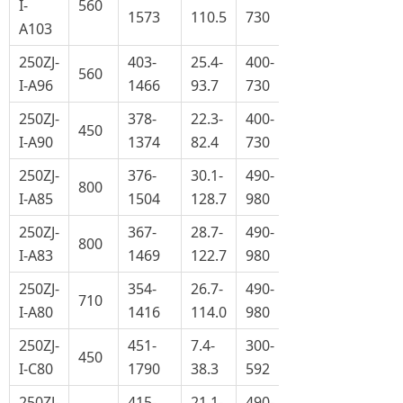
I-
560
1573
110.5
730
A103
250ZJ-
403-
25.4-
400-
560
I-A96
1466
93.7
730
250ZJ-
378-
22.3-
400-
450
I-A90
1374
82.4
730
250ZJ-
376-
30.1-
490-
800
I-A85
1504
128.7
980
250ZJ-
367-
28.7-
490-
800
I-A83
1469
122.7
980
250ZJ-
354-
26.7-
490-
710
I-A80
1416
114.0
980
250ZJ-
451-
7.4-
300-
450
I-C80
1790
38.3
592
250ZJ-
415-
21.1-
490-