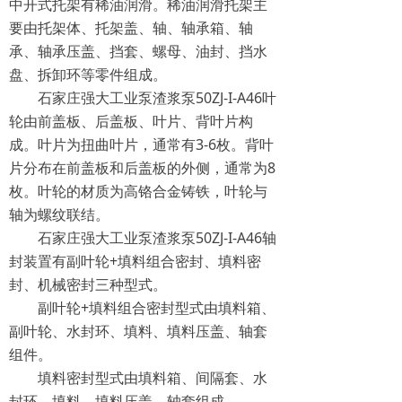
中开式托架有稀油润滑。稀油润滑托架主
要由托架体、托架盖、轴、轴承箱、轴
承、轴承压盖、挡套、螺母、油封、挡水
盘、拆卸环等零件组成。
石家庄强大工业泵渣浆泵50ZJ-I-A46叶
轮由前盖板、后盖板、叶片、背叶片构
成。叶片为扭曲叶片，通常有3-6枚。背叶
片分布在前盖板和后盖板的外侧，通常为8
枚。叶轮的材质为高铬合金铸铁，叶轮与
轴为螺纹联结。
石家庄强大工业泵渣浆泵50ZJ-I-A46轴
封装置有副叶轮+填料组合密封、填料密
封、机械密封三种型式。
副叶轮+填料组合密封型式由填料箱、
副叶轮、水封环、填料、填料压盖、轴套
组件。­
填料密封型式由填料箱、间隔套、水
封环、填料、填料压盖、轴套组成。