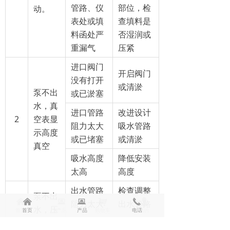
管路、仪
部位，检
动。
表处或填
查填料是
料函处严
否湿润或
重漏气
压紧
进口阀门
开启阀门
没有打开
或清淤
泵不出
或已淤塞
水，真
进口管路
改进设计
2
空表显
阻力太大
吸水管路
示高度
或已堵塞
或清淤
真空
吸水高度
降低安装
太高
高度
出水管路
检查调整
泵不出
낀
낀
뀵
뀵
낙
끅
넙
阻力太大
出水管路
水，压
首页
首页
产品
产品
购物车
电话
我的
3
力表显
叶轮堵塞
清理叶轮