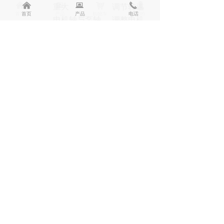
낀
낀
뀵
뀵
낙
끅
넙
重大
调节转速
首页
首页
产品
产品
购物车
电话
我的
电机轴与泵轴
调整电机
不对中或不平
轴和泵轴
行
轴承润滑脂过
加润滑脂
多或过少
要适当
轴承过热
润滑脂中有杂
更新润滑
物
脂
轴承损坏
换新轴承
电机轴和泵轴
调整电机
不对中或不平
轴和泵轴
行轴弯曲
换轴、清
泵内有磨擦或
洗轴
轴承寿命
叶轮失去平衡
消除磨
短
轴承内进入异
擦，换新
物或润滑脂量
叶轮