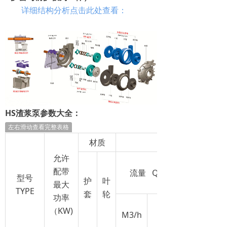
详细结构分析点击此处查看：
HS渣浆泵参数大全：
左右滑动查看完整表格
材质
允许
配带
流量 Q
型号
护
叶
最大
TYPE
套
轮
功率
（KW)
M3/h
l/s