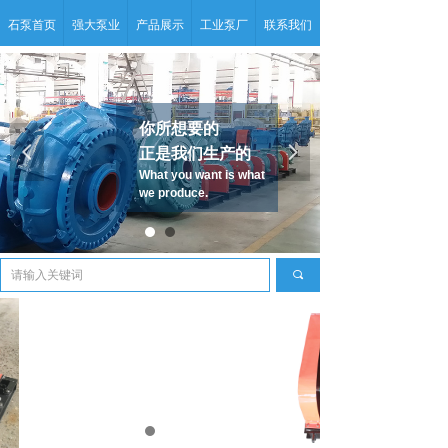
石泵首页
强大泵业
产品展示
工业泵厂
联系我们
你所想要的
넳
넲
正是我们生产的
What you want is what
we produce.
끠