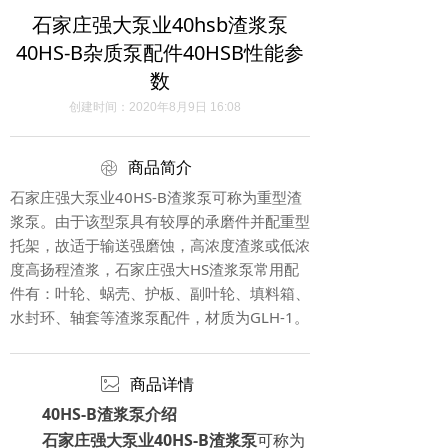
石家庄强大泵业40hsb渣浆泵
40HS-B杂质泵配件40HSB性能参
数
创建时间：
2020年8月9日
16:08
ꁵ
商品简介
石家庄强大泵业40HS-B渣浆泵可称为重型渣
浆泵。由于该型泵具有较厚的承磨件并配重型
托架，故适于输送强磨蚀，高浓度渣浆或低浓
度高扬程渣浆，石家庄强大HS渣浆泵常用配
件有：叶轮、蜗壳、护板、副叶轮、填料箱、
水封环、轴套等渣浆泵配件，材质为GLH-1。
ꂈ
商品详情
40HS-B渣浆泵介绍
石家庄强大泵业40HS-B渣浆泵
可称为