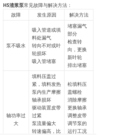
HS渣浆泵
常见故障与解决方法：
故障
发生原因
解决方法
堵塞漏气
吸入管道或填
部分
料处漏气
检查转
泵不吸水
转向不对或叶
向，更换
轮损坏
新叶轮
吸入管堵塞
排出堵塞
填料压盖过
紧，填料发热
松填料压
泵内生产摩擦
盖螺栓
轴承损坏
消除摩擦
驱动装置皮带
更换轴承
轴功率过
过紧
调整皮带
大
泵流量偏大
调节泵的
转速偏高，比
运行工况