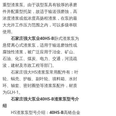
重型渣浆泵。由于该型泵具有较厚的承磨
件并配重型托架，故适于输送强磨蚀，高
浓度渣浆或低浓度高扬程渣浆，在泵的最
大允许工作压力范围之内，可以多级串联
使用。
石家庄强大泵业40HS-B
卧式渣浆泵为
悬臂离心式渣浆泵，适用于输送磨蚀性或
腐蚀性渣浆，被广泛应用于冶金、矿山、
石油、化工、煤炭、电力、交通，河流疏
浚，建材及市政工程等部门。
石家庄强大HS渣浆泵常用配件有：叶
轮、蜗壳、护板、副叶轮、填料箱、水封
环、轴套、密封圈垫等渣浆泵配件，材质
为GLH-1。
石家庄强大泵业40HS-B渣浆泵型号介
绍
HS渣浆泵型号介绍：
40HS-B
高铬合金