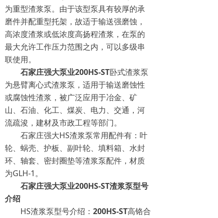
为重型渣浆泵。由于该型泵具有较厚的承
磨件并配重型托架，故适于输送强磨蚀，
高浓度渣浆或低浓度高扬程渣浆，在泵的
最大允许工作压力范围之内，可以多级串
联使用。
石家庄强大泵业200HS-ST
卧式渣浆泵
为悬臂离心式渣浆泵，适用于输送磨蚀性
或腐蚀性渣浆，被广泛应用于冶金、矿
山、石油、化工、煤炭、电力、交通，河
流疏浚，建材及市政工程等部门。
石家庄强大HS渣浆泵常用配件有：叶
轮、蜗壳、护板、副叶轮、填料箱、水封
环、轴套、密封圈垫等渣浆泵配件，材质
为GLH-1。
石家庄强大泵业200HS-ST渣浆泵型号
介绍
HS渣浆泵型号介绍：
200HS-ST
高铬合