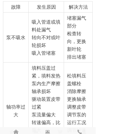
故障
发生原因
解决方法
堵塞漏气
吸入管道或填
部分
料处漏气
检查转
泵不吸水
转向不对或叶
向，更换
轮损坏
新叶轮
吸入管堵塞
排出堵塞
填料压盖过
紧，填料发热
松填料压
泵内生产摩擦
盖螺栓
轴承损坏
消除摩擦
驱动装置皮带
更换轴承
轴功率过
过紧
调整皮带
大
泵流量偏大
调节泵的
转速偏高，比
运行工况
重大
调节转速
낀
낀
뀵
뀵
낙
끅
넙