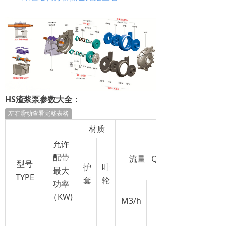
HS渣浆泵参数大全：
左右滑动查看完整表格
材质
允许
配带
流量 Q
型号
护
叶
最大
TYPE
套
轮
功率
（KW)
M3/h
l/s