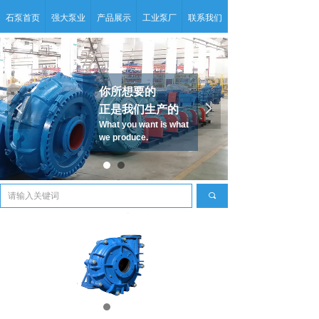
石泵首页
强大泵业
产品展示
工业泵厂
联系我们
你所想要的
넳
넲
正是我们生产的
What you want is what
we produce.
끠