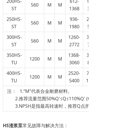
200HS-
612-
170-
560
M
M
ST
1368
380
250HS-
936-
260-
560
M
M
ST
1980
550
300HS-
1260-
350-
560
M
M
ST
2772
770
350HS-
1368-
380-
1200
M
M
TU
3060
850
400HS-
2520-
700-
1200
M
M
TU
5400
1500
注： 1.“M”代表合金耐磨材料。
2.推荐流量范围50%Q'≤Q≤110%Q' (Q'≈相应于最高效
3.NPSH是指最高转速时，推荐Q点所对应的NPSH值。
HS渣浆泵
常见故障与解决方法：