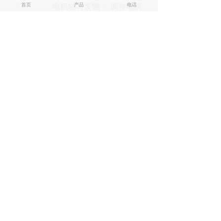
首页
首页
产品
产品
购物车
电话
我的
电机轴与泵轴
调整电机
不对中或不平
轴和泵轴
行
轴承润滑脂过
加润滑脂
多或过少
要适当
轴承过热
润滑脂中有杂
更新润滑
物
脂
轴承损坏
换新轴承
电机轴和泵轴
调整电机
不对中或不平
轴和泵轴
行轴弯曲
换轴、清
泵内有磨擦或
洗轴
轴承寿命
叶轮失去平衡
消除磨
短
轴承内进入异
擦，换新
物或润滑脂量
叶轮
不当
换轴承或