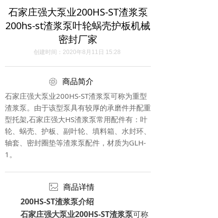
石家庄强大泵业200HS-ST渣浆泵
200hs-st渣浆泵叶轮蜗壳护板机械
密封厂家
创建时间：
2020年8月11日
15:28
ꁵ
商品简介
石家庄强大泵业200HS-ST渣浆泵可称为重型
渣浆泵。由于该型泵具有较厚的承磨件并配重
型托架,石家庄强大HS渣浆泵常用配件有：叶
轮、蜗壳、护板、副叶轮、填料箱、水封环、
轴套、密封圈垫等渣浆泵配件，材质为GLH-
1。
ꂈ
商品详情
200HS-ST渣浆泵介绍
石家庄强大泵业200HS-ST渣浆泵
可称