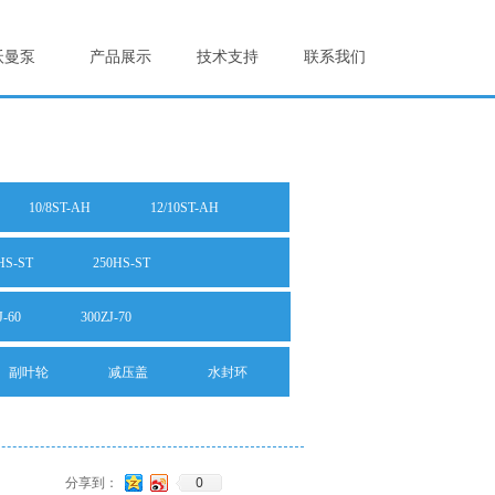
沃曼泵
产品展示
技术支持
联系我们
10/8ST-AH
12/10ST-AH
HS-ST
250HS-ST
J-60
300ZJ-70
副叶轮
减压盖
水封环
0
分享到：