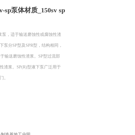
-sp泵体材质_150sv sp
离心渣浆泵，适于输送磨蚀性或腐蚀性渣
泵分SP型及SPR型，结构相同，
适于输送磨蚀性渣浆。SP型过流部
渣浆。SP(R)型液下泵广泛用于
门。
备制造基地工业园