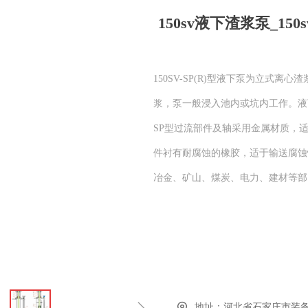
150sv液下渣浆泵_150sv
150SV-SP(R)型液下泵为立式
浆，泵一般浸入池内或坑内工作。液下
SP型过流部件及轴采用金属材质，
件衬有耐腐蚀的橡胶，适于输送腐蚀性
冶金、矿山、煤炭、电力、建材等部
地址：
河北省石家庄市装