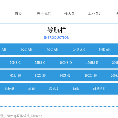
首页
关于我们
强大泵
工业泵厂
导航栏
INTRODUCTION
B-AH
3/2C-AH
4/3C-AH
6/4D-AH
8/6E-AH
50HS-C
75HS-C
100HS-D
150HS-E
200
65ZJ-30
80ZJ-36
80ZJ-42
100ZJ-36
200Z
前护板
轴套
后护板
轴承
轴承组件
_150sv-sp泵体材质_150sv sp