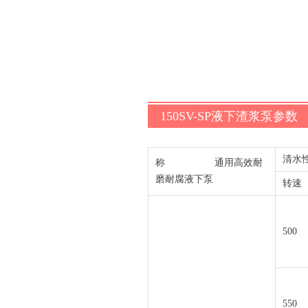
150SV-SP液下渣浆泵参数
清水
称 通用高效耐
磨耐腐液下泵
转速
500
550