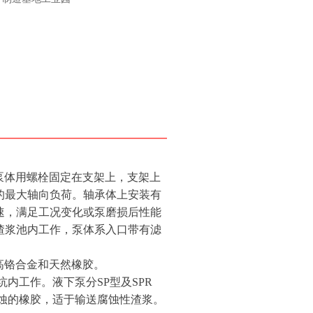
，泵体用螺栓固定在支架上，支架上
的最大轴向负荷。轴承体上安装有
速，满足工况变化或泵磨损后性能
渣浆池内工作，泵体系入口带有滤
质为高铬合金和天然橡胶。
坑内工作。液下泵分SP型及SPR
腐蚀的橡胶，适于输送腐蚀性渣浆。