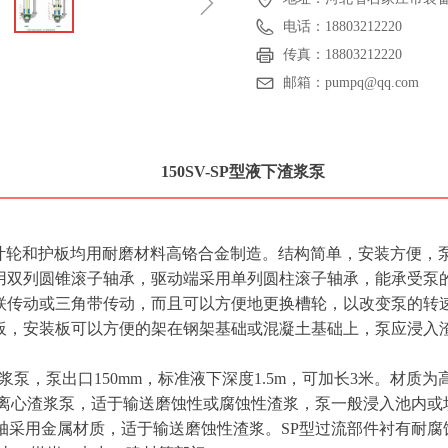
ꁇ
电话：
18803212220
传真：
18803212220
邮箱：
pumpq@qq.com
150SV-SP型液下渣浆泵
泵体，叶轮和护板均用耐磨材料高铬合金制造。结构简单，安装方便
用双列圆锥滚子轴承，驱动端采用单列圆柱滚子轴承，能承受泵
联传动或三角带传动，而且可以方便地更换槽轮，以改变泵的转
板，安装板可以方便的架在钢架基础或混凝土基础上，泵应浸入
Pr液下渣浆泵，泵出口150mm，标准液下深度1.5m，可加长3米。材
泵为立式离心渣浆泵，适于输送磨蚀性或腐蚀性渣浆，泵一般浸入池内或
轴采用金属材质，适于输送磨蚀性渣浆。SP型过流部件衬有耐