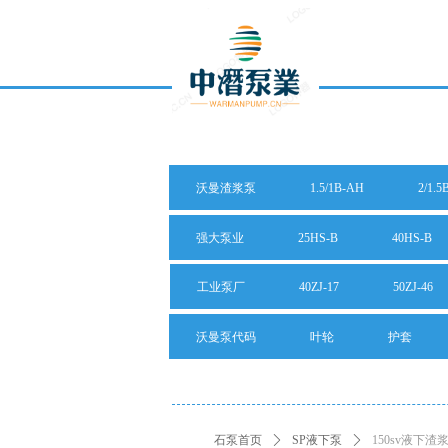
沃曼渣浆泵
1.5/1B-AH
2/1.5
强大泵业
25HS-B
40HS-B
工业泵厂
40ZJ-17
50ZJ-46
沃曼泵代码
叶轮
护套
石泵首页
ꄲ
SP液下泵
ꄲ
150sv液下渣浆泵